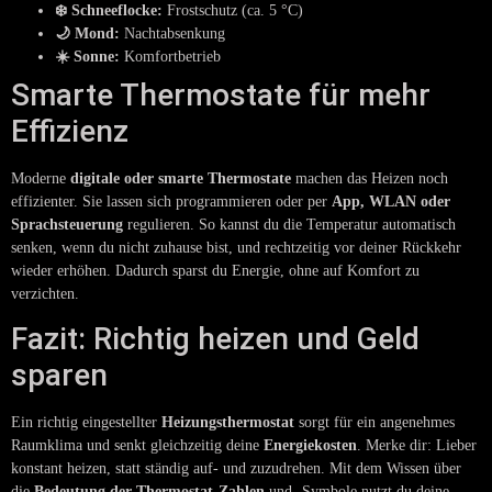
❄️ Schneeflocke:
Frostschutz (ca. 5 °C)
🌙 Mond:
Nachtabsenkung
☀️ Sonne:
Komfortbetrieb
Smarte Thermostate für mehr
Effizienz
Moderne
digitale oder smarte Thermostate
machen das Heizen noch
effizienter. Sie lassen sich programmieren oder per
App, WLAN oder
Sprachsteuerung
regulieren. So kannst du die Temperatur automatisch
senken, wenn du nicht zuhause bist, und rechtzeitig vor deiner Rückkehr
wieder erhöhen. Dadurch sparst du Energie, ohne auf Komfort zu
verzichten.
Fazit: Richtig heizen und Geld
sparen
Ein richtig eingestellter
Heizungsthermostat
sorgt für ein angenehmes
Raumklima und senkt gleichzeitig deine
Energiekosten
. Merke dir: Lieber
konstant heizen, statt ständig auf- und zuzudrehen. Mit dem Wissen über
die
Bedeutung der Thermostat-Zahlen
und -Symbole nutzt du deine